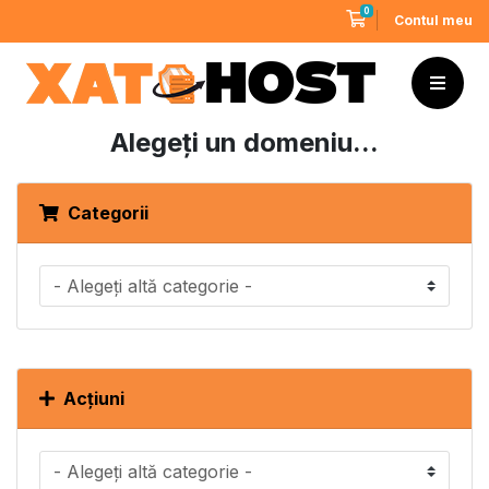
0
Coș de cumpărături
Contul meu
Alegeți un domeniu...
Categorii
Acțiuni