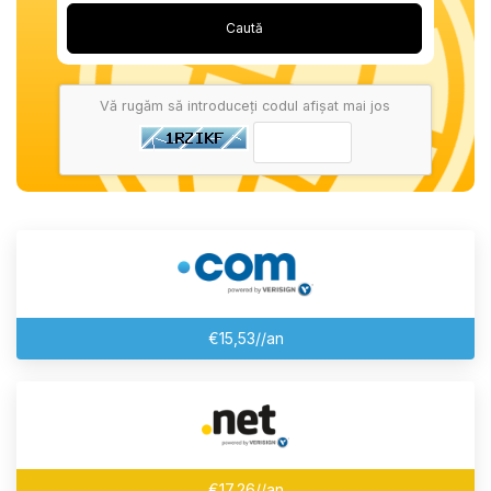
Caută
Vă rugăm să introduceți codul afișat mai jos
€15,53//an
€17,26//an