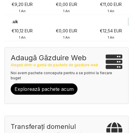
€9,20 EUR
€0,00 EUR
€11,00 EUR
1 An
1 An
1 An
.uk
€10,12 EUR
€0,00 EUR
€12,54 EUR
1 An
1 An
1 An
Adaugă Găzduire Web
Alegeți dintr-o gamă de pachete de gazduire web
Noi avem pachete concepute pentru a se potrivi la fiecare
buget
Explorează pachete acum
Transferați domeniul