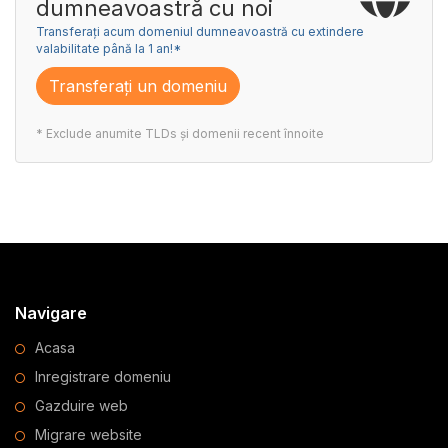
dumneavoastră cu noi
Transferați acum domeniul dumneavoastră cu extindere
valabilitate până la 1 an!*
Transferați un domeniu
* Exclude anumite TLDs și domenii recent înnoite
Navigare
Acasa
Inregistrare domeniu
Gazduire web
Migrare website