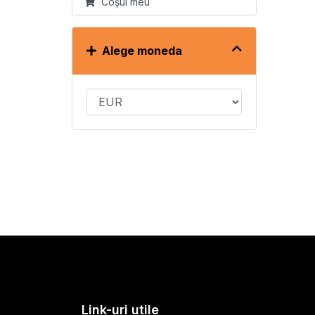
Coșul meu
Alege moneda
Link-uri utile