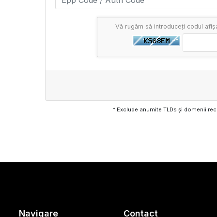
Vă rugăm să introduceți codul afiș
* Exclude anumite TLDs și domenii rec
Navigare
Contact