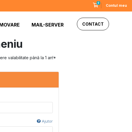
0
Coș de cumpărături
Contul meu
CONTACT
MOVARE
MAIL-SERVER
eniu
e valabilitate până la 1 an!*
Ajutor