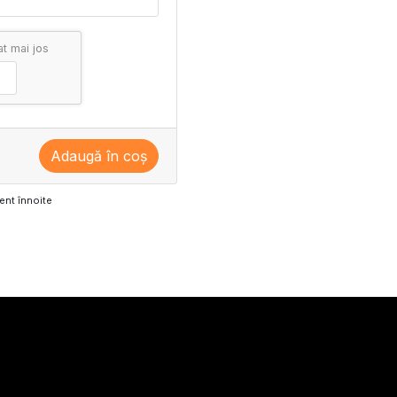
at mai jos
Adaugă în coș
ent înnoite