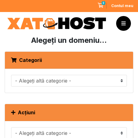
0
Coș de cumpărături
Contul meu
Alegeți un domeniu...
Categorii
Acțiuni