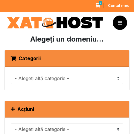
0
Coș de cumpărături
Contul meu
Alegeți un domeniu...
Categorii
Acțiuni